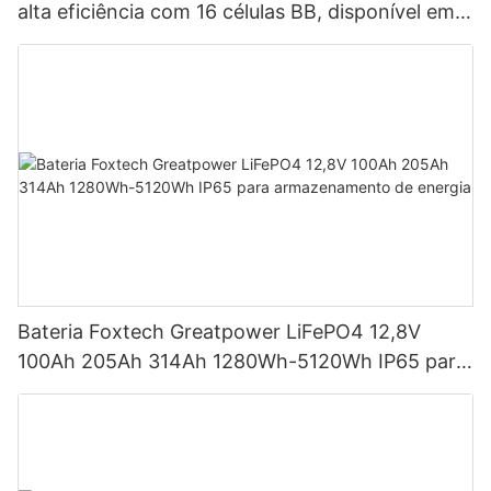
alta eficiência com 16 células BB, disponível em
potências de 590 W, 620 W, 630 W e 650 W.
Bateria Foxtech Greatpower LiFePO4 12,8V
100Ah 205Ah 314Ah 1280Wh-5120Wh IP65 para
armazenamento de energia