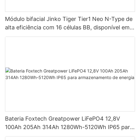
Módulo bifacial Jinko Tiger Tier1 Neo N-Type de
alta eficiência com 16 células BB, disponível em
potências de 590 W, 620 W, 630 W e 650 W.
Bateria Foxtech Greatpower LiFePO4 12,8V
100Ah 205Ah 314Ah 1280Wh-5120Wh IP65 para
armazenamento de energia