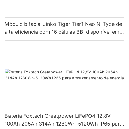
Módulo bifacial Jinko Tiger Tier1 Neo N-Type de
alta eficiência com 16 células BB, disponível em
potências de 590 W, 620 W, 630 W e 650 W.
Bateria Foxtech Greatpower LiFePO4 12,8V
100Ah 205Ah 314Ah 1280Wh-5120Wh IP65 para