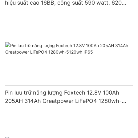
hiệu suất cao 16BB, công suất 590 watt, 620
watt, 630 watt, 650 watt, dạng module hai mặt.
Pin lưu trữ năng lượng Foxtech 12.8V 100Ah
205AH 314Ah Greatpower LiFePO4 1280wh-
5120wh IP65