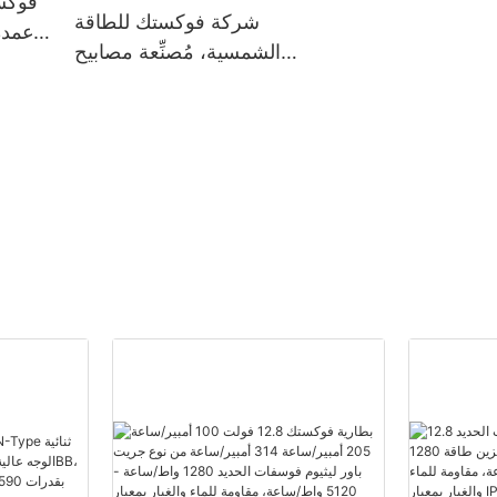
فوكس
بتقنية LED
شركة فوكستك للطاقة
لأعمدة
الشمسية، مُصنِّعة مصابيح
الشوارع الشمسية LED
الخارجية المُخصصة |