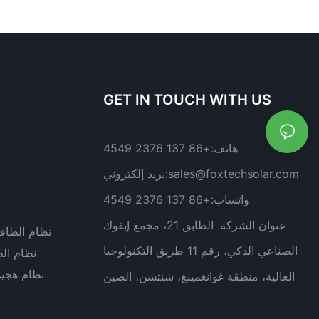
GET IN TOUCH WITH US
هاتف:
+86 137 2376 4549
sales@foxtechsolar.com
بريد إلكتروني:
واتساب:
+86 137 2376 4549
عنوان الشركة:
الطابق 21، مجمع إيفوك
نظام الطاق
الصناعي الذكي، رقم 11 طريق التكنولوجيا
نظام ال
نظام هجي
العالية، منطقة غوانغمينغ، شنتشن، الصين