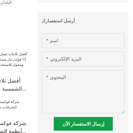
البلدان والمناطق، ومستعد للإجابة على جميع استفساراتهم. إذا كنتم تبحثون عن فرص تجارية أو مهتمين بشراء محول الطاقة الهجين بقدرة 5 كيلوواط، تواصلوا معنا.
أرسل استفسارك
اسم
البريد الإلكتروني
المحتوى
أفضل ثلاج
مستمر، مزودة
ومحول لل
بسعر المصنع
شركة فوكستك
إرسال الاستفسار الآن
أنظمة الش