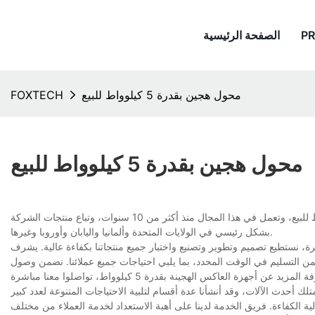
P
الصفحة الرئيسية
محول هجين بقدرة 5 كيلوواط للبيع
FOXTECH
محول هجين بقدرة 5 كيلوواط للبيع
شركة فوكستك سولار هي شركة مصنعة محترفة لأجهزة العاكس الهجين بقدرة 5 كيلو واط للبيع، وتعمل في هذا المجال منذ أكثر من 10 سنوات، وتباع منتجات الشركة
بشكل رئيسي في الولايات المتحدة وألمانيا واليابان وأوروبا وغيرها.
جينة بقدرة 5 كيلوواط وفريق عملنا ذي الخبرة، نستطيع تصميم وتطوير وتصنيع واختبار جميع منتجاتنا بكفاءة عالية. يشرف
من التسليم في الوقت المحدد، بما يلبي احتياجات جميع عملائنا. نضمن وصول
تلك أحدث الآلات، وقد أنشأنا عدة أقسام لتلبية الاحتياجات المتنوعة لعدد كبير
ية الكفاءة. فريق الخدمة لدينا على أهبة الاستعداد لخدمة العملاء من مختلف