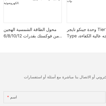
وحدة جينكو تايجر Tier1 Neo N-
محول الطاقة الشمسية الهجين
Type ثنائية الوجه عالية الكفاءة،
من فوكستك بقدرات 6/8/10/12
مزودة بخلايا شمسية 16BB،
كيلوواط، أحادي الطور، مزود
بقدرات 590 وات، 620 وات،
بتقنية تتبع نقطة الطاقة القصوى
630 وات، و650 وات.
(MPPT)، يدعم توصيل 9 وحدات
بالتوازي لأنظمة الطاقة الشمسية
الكهروضوئية.
اسم