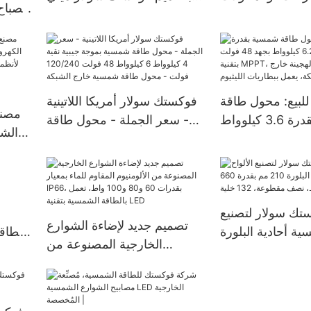
 والألواح الشمسية
بقدرات 500 واط، 1000 واط،
المرنة.
1500 واط
واط، م
للبيع: محول طاقة
فوكستك سولار أمريكا اللاتينية
مصنع
شمسية بقدرة 3.6 كيلوواط
- سعر الجملة - محول طاقة
الشم
و6.2 كيلوواط بجهد 48 فولت
شمسية بموجة جيبية نقية 4
بتقنية MPPT، مناسب للمنازل
كيلوواط 6 كيلوواط 48 فولت
لأنظم
ارج الشبكة، يعمل
120/240 فولت - محول طاقة
ببطاريات الليثيوم.
شمسية خارج الشبكة
الإكوادور والبرازيل وكولومبيا.
ك سولار لتصنيع
تصميم جديد لإضاءة الشوارع
ية أحادية البلورة
بالطاق
الخارجية المصنوعة من
210 مم بقدرة 660 واط و670
يعمل ب
الألومنيوم المقاوم للماء بمعيار
واط، نصف مقطوعة، 132
IP66، بقدرات 60 و80 و100
خلية
واط، تعمل بالطاقة الشمسية