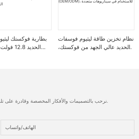
نظام تخزين طاقة ليثيوم فوسفات
بطارية فوكستك ليثي
الحديد عالي الجهد من فوكستك،
بسعة 100-261 كيلوواط ساعة
وجهد 1000 فولت، مُصنّع حسب
واط
الطلب (OEM/ODM)، للاستخدام
مقاومة للماء والغبار
في سيناريوهات متعددة
مناسبة لأنظمة الطاق
نرحب بالتصميمات والأفكار المخصصة وقادرة على تلبية المتطلبات المحددة. لمزيد من المعلومات، يرجى زيارة الموقع الإلكتروني أو الاتصال بنا مباشرة مع أسئلة أو استفسارات.
الهاتف/واتساب