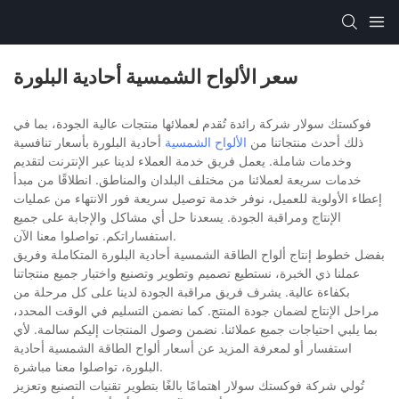
سعر الألواح الشمسية أحادية البلورة
فوكستك سولار شركة رائدة تُقدم لعملائها منتجات عالية الجودة، بما في
ذلك أحدث منتجاتنا من
الألواح الشمسية
أحادية البلورة بأسعار تنافسية
وخدمات شاملة. يعمل فريق خدمة العملاء لدينا عبر الإنترنت لتقديم
خدمات سريعة لعملائنا من مختلف البلدان والمناطق. انطلاقًا من مبدأ
إعطاء الأولوية للعميل، نوفر خدمة توصيل سريعة فور الانتهاء من عمليات
الإنتاج ومراقبة الجودة. يسعدنا حل أي مشاكل والإجابة على جميع
استفساراتكم. تواصلوا معنا الآن.
بفضل خطوط إنتاج ألواح الطاقة الشمسية أحادية البلورة المتكاملة وفريق
عملنا ذي الخبرة، نستطيع تصميم وتطوير وتصنيع واختبار جميع منتجاتنا
بكفاءة عالية. يشرف فريق مراقبة الجودة لدينا على كل مرحلة من
مراحل الإنتاج لضمان جودة المنتج. كما نضمن التسليم في الوقت المحدد،
بما يلبي احتياجات جميع عملائنا. نضمن وصول المنتجات إليكم سالمة. لأي
استفسار أو لمعرفة المزيد عن أسعار ألواح الطاقة الشمسية أحادية
البلورة، تواصلوا معنا مباشرة.
تُولي شركة فوكستك سولار اهتمامًا بالغًا بتطوير تقنيات التصنيع وتعزيز