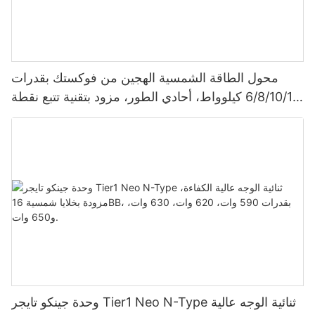
محول الطاقة الشمسية الهجين من فوكستك بقدرات
6/8/10/12 كيلوواط، أحادي الطور، مزود بتقنية تتبع نقطة
الطاقة القصوى (MPPT)، يدعم توصيل 9 وحدات بالتوازي
لأنظمة الطاقة الشمسية الكهروضوئية.
وحدة جينكو تايجر Tier1 Neo N-Type ثنائية الوجه عالية