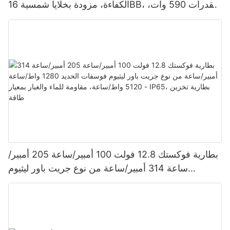
الكفاءة، مزودة بخلايا شمسية 16BB، بقدرات 590 وات،
620 وات، 630 وات، و650 وات.
بطارية فوكستك 12.8 فولت 100 أمبير/ساعة 205 أمبير/
ساعة 314 أمبير/ساعة من نوع جريت باور ليثيوم
فوسفات الحديد 1280 واط/ساعة - 5120 واط/ساعة،
مقاومة للماء والغبار بمعيار IP65، بطارية تخزين طاقة