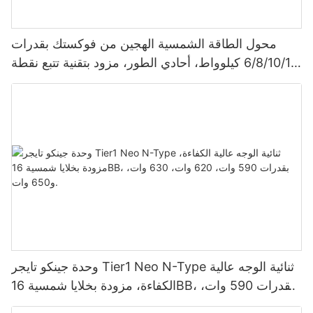
محول الطاقة الشمسية الهجين من فوكستك بقدرات
6/8/10/12 كيلوواط، أحادي الطور، مزود بتقنية تتبع نقطة
الطاقة القصوى (MPPT)، يدعم توصيل 9 وحدات بالتوازي
لأنظمة الطاقة الشمسية الكهروضوئية.
وحدة جينكو تايجر Tier1 Neo N-Type ثنائية الوجه عالية
الكفاءة، مزودة بخلايا شمسية 16BB، بقدرات 590 وات،
620 وات، 630 وات، و650 وات.