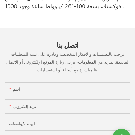
فوكستك، بسعة 100-261 كيلوواط ساعة وجهد 1000
فولت، مُصنّع حسب الطلب (OEM/ODM)، للاستخدام
في سيناريوهات متعددة
اتصل بنا
نرحب بالتصميمات والأفكار المخصصة وقادرة على تلبية المتطلبات
المحددة. لمزيد من المعلومات، يرجى زيارة الموقع الإلكتروني أو الاتصال
بنا مباشرة مع أسئلة أو استفسارات.
اسم
بريد إلكتروني
الهاتف/واتساب