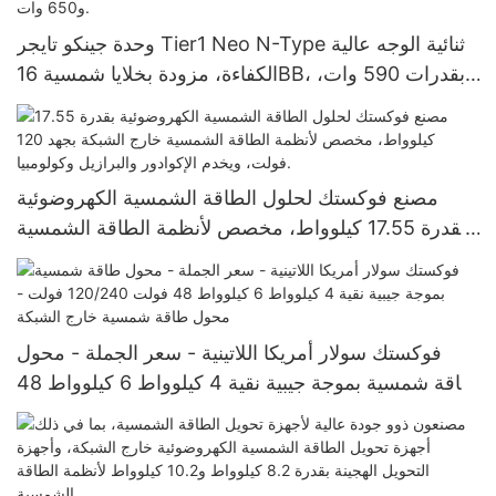
وحدة جينكو تايجر Tier1 Neo N-Type ثنائية الوجه عالية
الكفاءة، مزودة بخلايا شمسية 16BB، بقدرات 590 وات،
620 وات، 630 وات، و650 وات.
مصنع فوكستك لحلول الطاقة الشمسية الكهروضوئية
بقدرة 17.55 كيلوواط، مخصص لأنظمة الطاقة الشمسية
خارج الشبكة بجهد 120 فولت، ويخدم الإكوادور والبرازيل
وكولومبيا.
فوكستك سولار أمريكا اللاتينية - سعر الجملة - محول
طاقة شمسية بموجة جيبية نقية 4 كيلوواط 6 كيلوواط 48
فولت 120/240 فولت - محول طاقة شمسية خارج
الشبكة