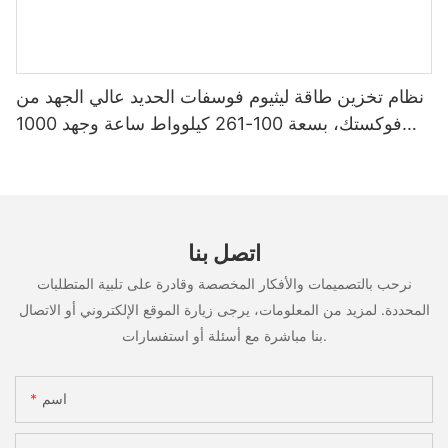
نظام تخزين طاقة ليثيوم فوسفات الحديد عالي الجهد من
فوكستك، بسعة 100-261 كيلوواط ساعة وجهد 1000
فولت، مُصنّع حسب الطلب (OEM/ODM)، للاستخدام
في سيناريوهات متعددة
اتصل بنا
نرحب بالتصميمات والأفكار المخصصة وقادرة على تلبية المتطلبات
المحددة. لمزيد من المعلومات، يرجى زيارة الموقع الإلكتروني أو الاتصال
بنا مباشرة مع أسئلة أو استفسارات.
اسم