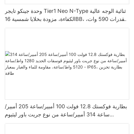
وحدة جينكو تايجر Tier1 Neo N-Type ثنائية الوجه عالية
الكفاءة، مزودة بخلايا شمسية 16BB، بقدرات 590 وات،
620 وات، 630 وات، و650 وات.
بطارية فوكستك 12.8 فولت 100 أمبير/ساعة 205 أمبير/
ساعة 314 أمبير/ساعة من نوع جريت باور ليثيوم
فوسفات الحديد 1280 واط/ساعة - 5120 واط/ساعة،
مقاومة للماء والغبار بمعيار IP65، بطارية تخزين طاقة