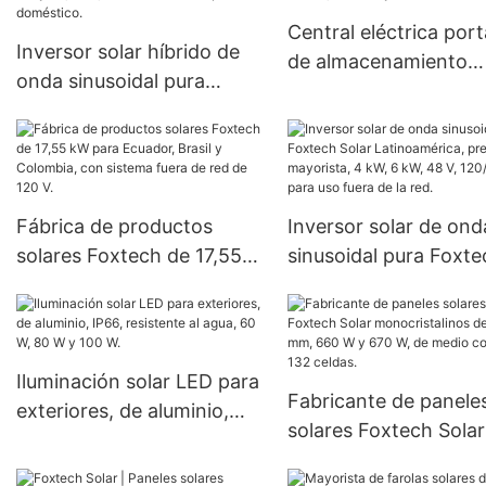
W, 80 W y 100 W
Central eléctrica portá
Inversor solar híbrido de
de almacenamiento
onda sinusoidal pura
Foxtech Solar Mini d
Foxtech de 7,2 kW, 8,2 kW
W, 1000 W y 1500 W
y 10,2 kW, de alta
eficiencia para uso
doméstico.
Fábrica de productos
Inversor solar de ond
solares Foxtech de 17,55
sinusoidal pura Foxte
kW para Ecuador, Brasil y
Solar Latinoamérica,
Colombia, con sistema
precio mayorista, 4 k
fuera de red de 120 V.
kW, 48 V, 120/240 V, 
uso fuera de la red.
Iluminación solar LED para
Fabricante de panele
exteriores, de aluminio,
solares Foxtech Solar
IP66, resistente al agua, 60
monocristalinos de 2
W, 80 W y 100 W.