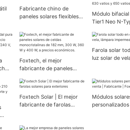
til
Fabricante chino de
Módulo bifacial
paneles solares flexibles
Tier1 Neo N-Ty
e 500
con microinversor para
eficiencia con c
sistemas de balcón
solares 16BB d
Foxtech
vatios, 620 vat
Farola solar to
vatios y 650 va
luz solar de vel
a
Foxtech, el mejor
doble panel.
impermeable
ch
fabricante de paneles
solares de celdas
W, 6
monocristalinas de 182
para
mm, 300 W, 360 W y 400
Foxtech Solar | El mejor
Módulos solare
W, a precios económicos.
fabricante de farolas
personalizados 
s
solares para exteriores
Fabricante | Fo
10