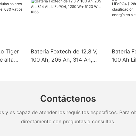
ko Tiger
Batería Foxtech de 12,8 V,
Batería F
e alta
100 Ah, 205 Ah, 314 Ah,
100 Ah L
as solares
LiFePO4, 1280 Wh-5120 Wh,
Wh/5120
, 620
IP65.
clasifica
y 650
almacena
nel.
en sistem
Contáctenos
doméstic
s y es capaz de atender los requisitos específicos. Para ob
directamente con preguntas o consultas.