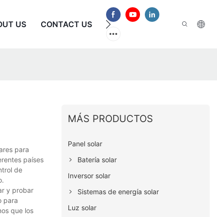
OUT US
CONTACT US
PREGUNTAS FRECUENTES
MÁS PRODUCTOS
Panel solar
lares para
Batería solar
erentes países
ntrol de
Inversor solar
o.
ar y probar
Sistemas de energía solar
o para
Luz solar
mos que los