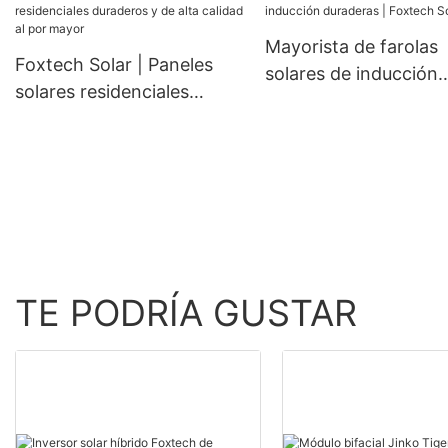
mm, 660 W y 670 W, 
medio corte y 132 cel
Mayorista de farolas
Foxtech Solar | Paneles
solares de inducción
solares residenciales
duraderas | Foxtech S
duraderos y de alta calidad
al por mayor
TE PODRÍA GUSTAR