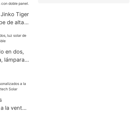
 Jinko Tiger
pe de alta
élulas
e 590
ios, 630
do en dos,
tios con
a, lámpara
s
a la venta |
xtech Solar