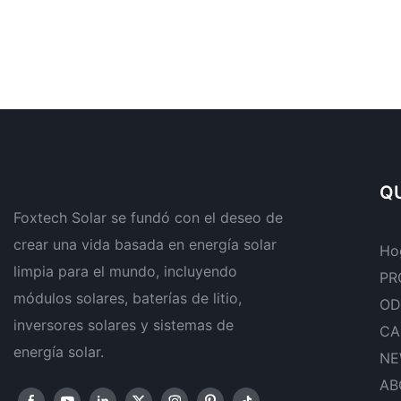
QU
Foxtech Solar se fundó con el deseo de
crear una vida basada en energía solar
Ho
limpia para el mundo, incluyendo
PR
módulos solares, baterías de litio,
OD
inversores solares y sistemas de
CA
energía solar.
NE
AB