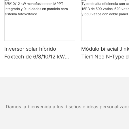
Inversor solar híbrido
Módulo bifacial Jin
Foxtech de 6/8/10/12 kW
Tier1 Neo N-Type d
monofásico con MPPT
eficiencia con célul
integrado y 9 unidades en
16BB de 590 vatios
paralelo para sistema
vatios, 630 vatios 
fotovoltaico.
vatios con doble pa
Damos la bienvenida a los diseños e ideas personalizado