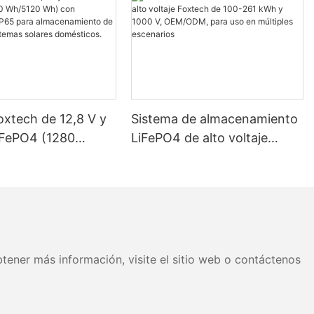
oxtech de 12,8 V y
Sistema de almacenamiento
iFePO4 (1280
LiFePO4 de alto voltaje
 Wh) con
Foxtech de 100-261 kWh y
ción IP65 para
1000 V, OEM/ODM, para uso
miento de energía
en múltiples escenarios
as solares
os.
tener más información, visite el sitio web o contáctenos