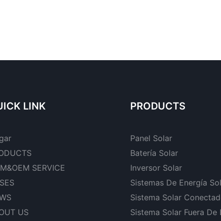
ICK LINK
PRODUCTS
gar
Panel Solar
ODUCTS
Batería Solar
M&OEM SERVICE
Inversor Solar
SES
Sistemas De Energía So
WS
Sistema Solar Conectad
OUT US
Sistema Solar Fuera De