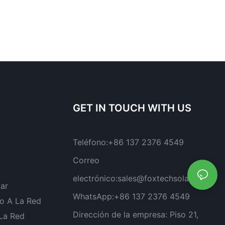
GET IN TOUCH WITH US
Teléfono:
+86 137 2376 4549
Correo
electrónico:
sales@foxtechsolar.com
lar
WhatsApp:
+86 137 2376 4549
o A La Red
Dirección de la empresa:
Piso 21,
 La Red