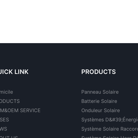
ICK LINK
PRODUCTS
micile
Panneau Solaire
ODUCTS
Batterie Solaire
M&OEM SERVICE
Onduleur Solaire
SES
Systèmes D&#39;énergie
WS
Système Solaire Raccor
OUT US
Système Solaire Hors R