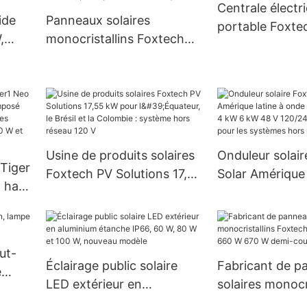
Centrale électr
gros et à prix avantageux.
ide
Panneaux solaires
portable Foxte
,
monocristallins Foxtech
Mini design 50
A
100 W, 120 W et 160 W, 18
1500W
re
V, 32 cellules, pour
systèmes domestiques
Usine de produits solaires
Onduleur solai
 Tiger
Foxtech PV Solutions 17,55
Solar Amérique 
à haut
kW pour l'Équateur, le
onde sinusoïdal
 de
Brésil et la Colombie :
kW 6 kW 48 V 1
,
système hors réseau 120 V
prix de gros po
de
systèmes hors 
ut-
 et
Éclairage public solaire
Fabricant de p
e
LED extérieur en
solaires monocri
re
aluminium étanche IP66,
Foxtech Solar