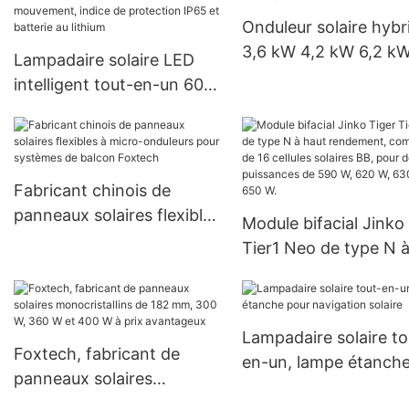
raccordé au réseau
Onduleur solaire hybr
3,6 kW 4,2 kW 6,2 kW
Lampadaire solaire LED
onduleur solaire 150 
intelligent tout-en-un 60
MPPT, onduleur solai
W, 80 W ou 100 W avec
hors réseau
télécommande, détecteur
de mouvement, indice de
protection IP65 et batterie
Fabricant chinois de
au lithium
panneaux solaires flexibles
Module bifacial Jinko
à micro-onduleurs pour
Tier1 Neo de type N 
systèmes de balcon
rendement, composé
Foxtech
16 cellules solaires BB
pour des puissances 
Lampadaire solaire to
590 W, 620 W, 630 W
Foxtech, fabricant de
en-un, lampe étanch
650 W.
panneaux solaires
pour navigation solai
monocristallins de 182