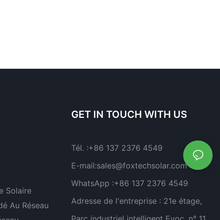
GET IN TOUCH WITH US
Tél. :
+86 137 2376 4549
E-mail:
sales@foxtechsolar.com
WhatsApp :
+86 137 2376 4549
 Solaire
Adresse de l'entreprise :
21e étage,
dé Au Réseau
Parc industriel intelligent Evoc, n° 11,
éseau