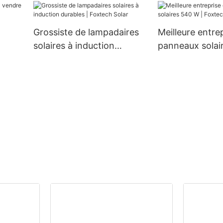
60 W, 80 W et 100 W,
W 670 W demi-
nouveau modèle
cellules
Grossiste de lampadaires
Meilleure entre
solaires à induction
panneaux solai
olar
durables | Foxtech Solar
Foxtech Solar