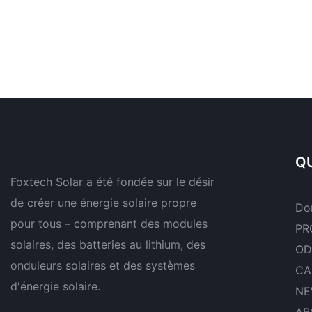
QU
Foxtech Solar a été fondée sur le désir
de créer une énergie solaire propre
Do
pour tous – comprenant des modules
PR
solaires, des batteries au lithium, des
OD
onduleurs solaires et des systèmes
CA
d'énergie solaire.
NE
AB