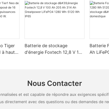
ko Tiger
Batterie de stockage
Batterie 
 à haut
d'énergie Foxtech 12,8 V 100
Ah LiFeP
é de 16
Ah 205 Ah 314 Ah
Wh IP65 
, pour des
Greatpower LiFePO4 1280
stockage 
W, 620 W,
Wh-5120 Wh IP65
domestiq
Nous Contacter
nalisées et est capable de répondre aux exigences spécifiq
us directement avec des questions ou des demandes de re