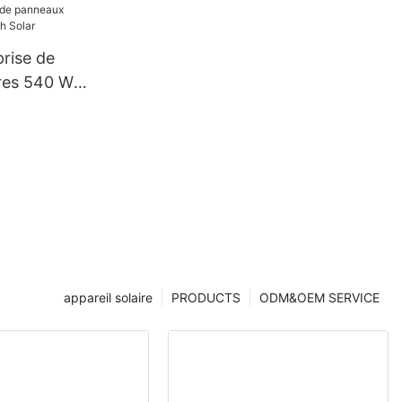
coupe 132
prise de
res 540 W |
appareil solaire
PRODUCTS
ODM&OEM SERVICE