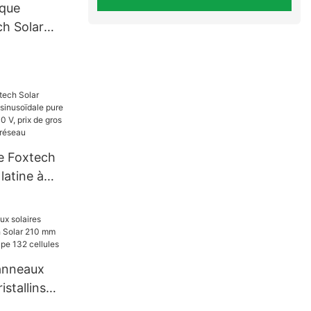
ique
ch Solar
0W, 1000W,
re Foxtech
latine à
e pure 4
20/240 V,
ur les
réseau
anneaux
stallins
 210 mm 660