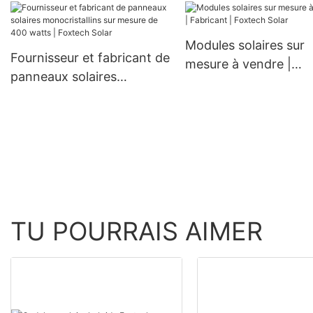
mm, 300 W, 360 W et 400
W à prix avantageux
Modules solaires sur
Fournisseur et fabricant de
mesure à vendre |
panneaux solaires
Fabricant | Foxtech S
monocristallins sur mesure
de 400 watts | Foxtech
Solar
TU POURRAIS AIMER