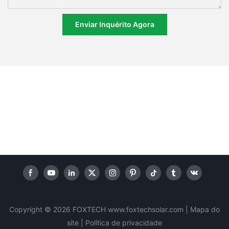
Enviar Inquérito Agora
Copyright © 2026 FOXTECH www.foxtechsolar.com
|
Mapa do
site |
Política
de privacidade