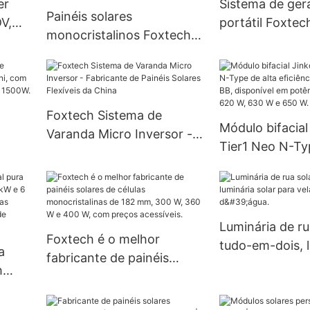
er
Sistema de ger
Painéis solares
5 kW
V,
portátil Foxte
monocristalinos Foxtech
0 a
W, estação de 
de 100 W, 120 W e 160 W,
para camping e
18 V, com 32 células, para
ao ar livre.
sistemas residenciais.
Foxtech Sistema de
Módulo bifacial
Varanda Micro Inversor -
Tier1 Neo N-Ty
ech
Fabricante de Painéis
eficiência com 
Solares Flexíveis da China
BB, disponível
,
potências de 5
W, 630 W e 650
Luminária de ru
Foxtech é o melhor
tudo-em-dois, 
a
fabricante de painéis
solar para vela
h
solares de células
d'água.
, 4 kW
monocristalinas de 182
 V,