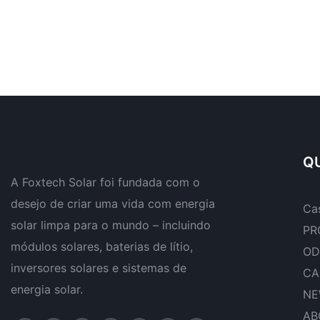
QU
A Foxtech Solar foi fundada com o
desejo de criar uma vida com energia
Ca
solar limpa para o mundo – incluindo
PR
módulos solares, baterias de lítio,
OD
inversores solares e sistemas de
CA
energia solar.
NE
AB