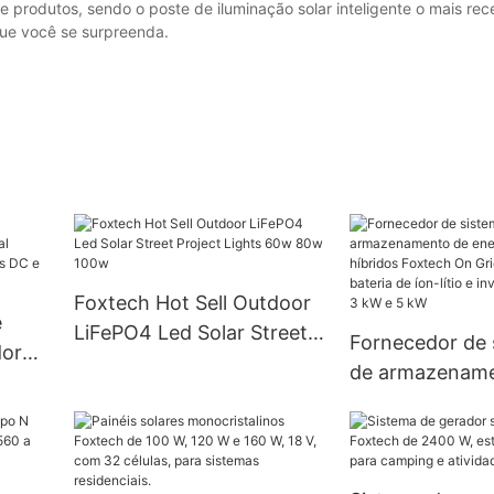
produtos, sendo o poste de iluminação solar inteligente o mais rec
ue você se surpreenda.
Foxtech Hot Sell Outdoor
e
LiFePO4 Led Solar Street
Fornecedor de 
dor
Project Lights 60w 80w
de armazename
om
100w
energia solar h
s DC
Foxtech On Gri
com bateria de í
inversor híbrid