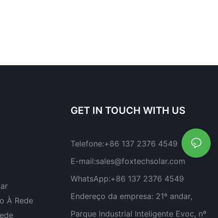
GET IN TOUCH WITH US
Telefone:
+86 137 2376 4549
E-mail:
sales@foxtechsolar.com
WhatsApp:
+86 137 2376 4549
lar
Endereço da empresa:
21º andar,
do À Rede
Parque Industrial Inteligente Evoc, nº
Rede