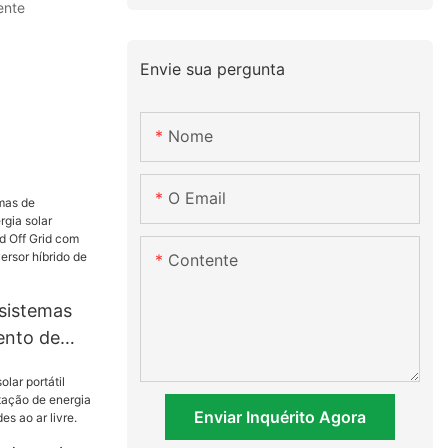
ente
Envie sua pergunta
Nome
O Email
Contente
sistemas
nto de
íbridos
d Off Grid
Enviar Inquérito Agora
on-lítio e
o de 3 kW e