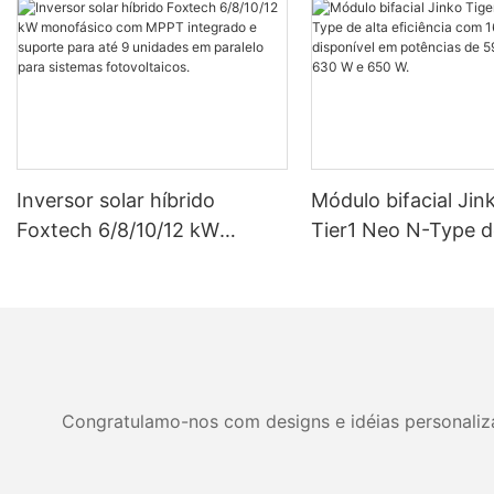
Inversor solar híbrido
Módulo bifacial Jin
Foxtech 6/8/10/12 kW
Tier1 Neo N-Type d
monofásico com MPPT
eficiência com 16 c
integrado e suporte para até
disponível em potê
9 unidades em paralelo para
590 W, 620 W, 630
sistemas fotovoltaicos.
W.
Congratulamo-nos com designs e idéias personalizad