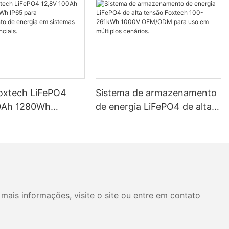
Foxtech LiFePO4
Sistema de armazenamento
0Ah 1280Wh
de energia LiFePO4 de alta
P65 para
tensão Foxtech 100-261kWh
mento de energia
1000V OEM/ODM para uso
mas solares
em múltiplos cenários.
ais.
mais informações, visite o site ou entre em contato