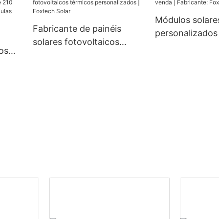
mm, 300 W, 360 W e 400
s da
W, com preços acessíveis.
Módulos solare
e
Fabricante de painéis
personalizados
solares fotovoltaicos
Fabricante: Fox
os
térmicos personalizados |
0 mm,
Foxtech Solar
132