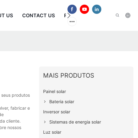
UT US
CONTACT US
PERGUNTAS FREQUENTES
MAIS PRODUTOS
Painel solar
e seus produtos
Bateria solar
ver, fabricar e
Inversor solar
de
a cliente.
Sistemas de energia solar
obre nossos
Luz solar