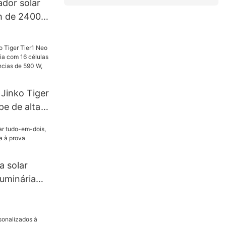
ador solar
ch de 2400
energia
 atividades
 Jinko Tiger
pe de alta
16 células
 em
90 W, 620
 W.
a solar
luminária
 à prova