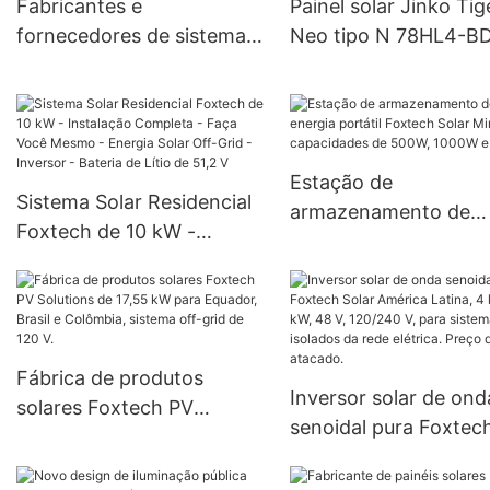
Fabricantes e
Painel solar Jinko Tig
60W, 80W e 100W, ideais
fornecedores de sistemas
Neo tipo N 78HL4-BD
para projetos
de armazenamento de
módulo bifacial de 56
governamentais.
energia solar | Foxtech
580 watts com vidro
Solar
duplo.
Estação de
Sistema Solar Residencial
armazenamento de
Foxtech de 10 kW -
energia portátil Foxt
Instalação Completa -
Solar Mini, com
Faça Você Mesmo -
capacidades de 500W
Energia Solar Off-Grid -
1000W e 1500W.
Inversor - Bateria de Lítio
Fábrica de produtos
de 51,2 V
Inversor solar de ond
solares Foxtech PV
senoidal pura Foxtec
Solutions de 17,55 kW para
Solar América Latina
Equador, Brasil e
e 6 kW, 48 V, 120/240