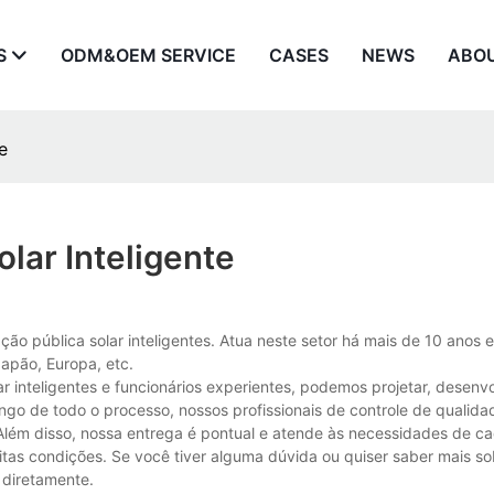
S
ODM&OEM SERVICE
CASES
NEWS
ABO
e
lar Inteligente
ação pública solar inteligentes. Atua neste setor há mais de 10 anos 
apão, Europa, etc.
inteligentes e funcionários experientes, podemos projetar, desenvol
ongo de todo o processo, nossos profissionais de controle de qualida
Além disso, nossa entrega é pontual e atende às necessidades de cad
itas condições. Se você tiver alguma dúvida ou quiser saber mais s
 diretamente.