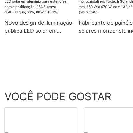
Colômbia, sistema off-grid
para sistemas isolado
de 120 V.
rede elétrica. Preço d
Novo design de iluminação
Fabricante de painéis
atacado.
pública LED solar em
solares monocristalin
alumínio para exteriores,
Foxtech Solar de 21
com classificação IP66 à
660 W e 670 W, com 
prova d'água, 60W, 80W e
células (meio corte).
100W.
VOCÊ PODE GOSTAR