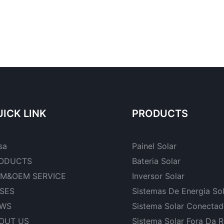
ICK LINK
PRODUCTS
sa
Painel Solar
ODUCTS
Bateria Solar
M&OEM SERVICE
Inversor Solar
SES
Sistemas De Energia So
WS
Sistema Solar Conecta
OUT US
Sistema Solar Fora Da 