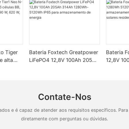
ko Tiger
Bateria Foxtech Greatpower
Bateria 
e alta
LiFePO4 12,8V 100Ah 205Ah
12,8V 10
élulas BB,
314Ah 1280Wh-5120Wh
5120Wh I
ncias de
IP65 para armazenamento
armazena
 W e 650
de energia
em siste
residenci
Contate-Nos
os e é capaz de atender aos requisitos específicos. Para 
diretamente com perguntas ou dúvidas.