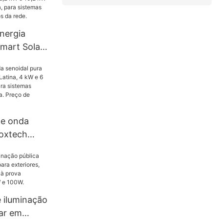
nergia
Smart Solar
kW e 10,2
enoidal
emas de
solados da
de onda
Foxtech
Latina, 4 kW
20/240 V,
solados da
Preço de
 iluminação
lar em