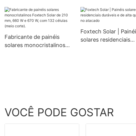
6,2 kW, 48 V, para uso
solares de células
doméstico híbrido fora da
monocristalinas de 1
rede, com bateria de lítio.
mm, 300 W, 360 W e
W, com preços acessí
Foxtech Solar | Painé
Fabricante de painéis
solares residenciais
solares monocristalinos
duráveis ​​e de alta
Foxtech Solar de 210 mm,
qualidade no atacado
660 W e 670 W, com 132
células (meio corte).
VOCÊ PODE GOSTAR