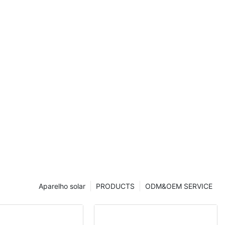
xteriores,
ão IP66 à
60W, 80W e
Aparelho solar
PRODUCTS
ODM&OEM SERVICE