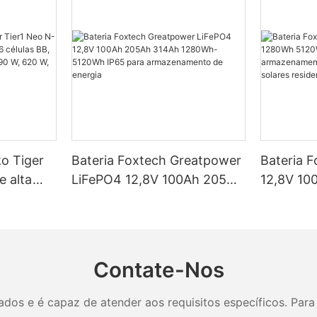
ko Tiger
Bateria Foxtech Greatpower
Bateria 
e alta
LiFePO4 12,8V 100Ah 205Ah
12,8V 10
élulas BB,
314Ah 1280Wh-5120Wh
5120Wh I
ncias de
IP65 para armazenamento
armazena
 W e 650
de energia
em siste
residenci
Contate-Nos
os e é capaz de atender aos requisitos específicos. Para 