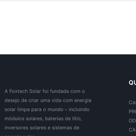
QU
A Foxtech Solar foi fundada com o
desejo de criar uma vida com energia
Ca
solar limpa para o mundo – incluindo
PR
módulos solares, baterias de lítio,
OD
inversores solares e sistemas de
CA