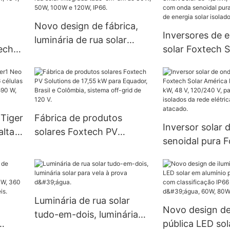
Novo design de fábrica,
Inversores de e
luminária de rua solar
ech
solar Foxtech 
integrada tudo-em-um de
0 W,
de 4,2 kW, 6,2 
30W, 50W, 100W e 120W,
 para
kW com onda s
IP66.
pura, para sist
energia solar i
 Tiger
Fábrica de produtos
rede.
Inversor solar 
alta
solares Foxtech PV
senoidal pura 
las
Solutions de 17,55 kW para
Solar América 
Equador, Brasil e
e 6 kW, 48 V, 1
620
Colômbia, sistema off-grid
para sistemas i
de 120 V.
rede elétrica. 
Luminária de rua solar
Novo design de
atacado.
tudo-em-dois, luminária
pública LED so
solar para vela à prova