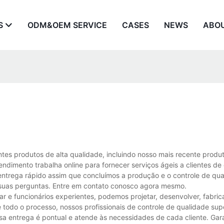
S
ODM&OEM SERVICE
CASES
NEWS
ABO
es produtos de alta qualidade, incluindo nosso mais recente produt
ndimento trabalha online para fornecer serviços ágeis a clientes de 
e entrega rápido assim que concluímos a produção e o controle de qua
 suas perguntas. Entre em contato conosco agora mesmo.
 e funcionários experientes, podemos projetar, desenvolver, fabrica
 todo o processo, nossos profissionais de controle de qualidade su
ssa entrega é pontual e atende às necessidades de cada cliente. Ga