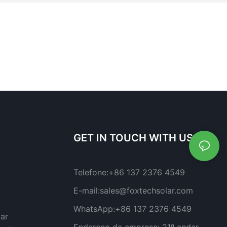
GET IN TOUCH WITH US
Telefone:
+86 137 2376 4549
E-mail:
sales@foxtechsolar.com
WhatsApp:
+86 137 2376 4549
lar
Endereço da empresa:
21º andar,