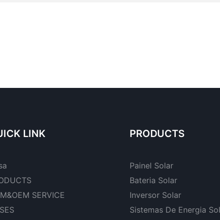
ICK LINK
PRODUCTS
sa
Painel Solar
ODUCTS
Bateria Solar
M&OEM SERVICE
Inversor Solar
SES
Sistemas De Energia So