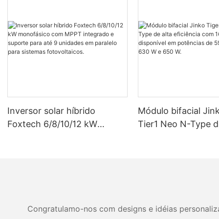
Inversor solar híbrido
Módulo bifacial Jin
Foxtech 6/8/10/12 kW
Tier1 Neo N-Type d
monofásico com MPPT
eficiência com 16 c
integrado e suporte para até
disponível em potê
9 unidades em paralelo para
590 W, 620 W, 630
sistemas fotovoltaicos.
W.
Congratulamo-nos com designs e idéias personalizad