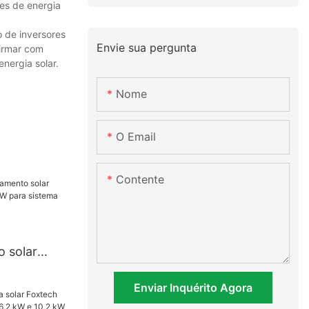
res de energia
o de inversores
Envie sua pergunta
firmar com
nergia solar.
Nome
O Email
Contente
 solar
h de 10 kW
Enviar Inquérito Agora
e energia