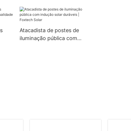
alumínio para e
d'água.
82
com classificaç
 400
prova d'água, 
veis.
100W.
is
Atacadista de postes de
iluminação pública com
indução solar duráveis ​​|
Foxtech Solar