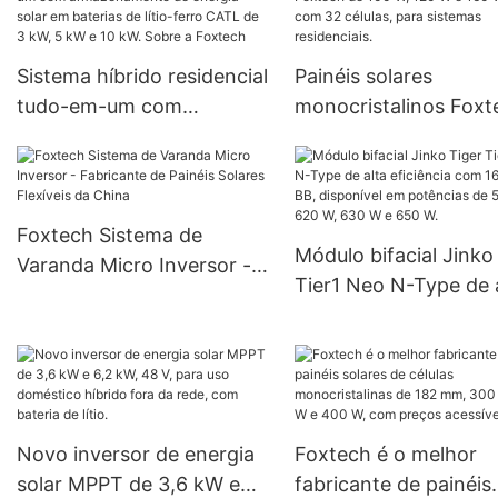
200 kW e 500 kW
Sistema híbrido residencial
Painéis solares
tudo-em-um com
monocristalinos Foxt
armazenamento de
de 100 W, 120 W e 16
energia solar em baterias
18 V, com 32 células,
de lítio-ferro CATL de 3
sistemas residenciais.
kW, 5 kW e 10 kW. Sobre a
Foxtech Sistema de
Módulo bifacial Jinko
Foxtech
Varanda Micro Inversor -
Tier1 Neo N-Type de 
Fabricante de Painéis
eficiência com 16 célu
Solares Flexíveis da China
BB, disponível em
potências de 590 W, 
W, 630 W e 650 W.
Novo inversor de energia
Foxtech é o melhor
solar MPPT de 3,6 kW e
fabricante de painéis