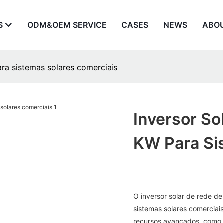
S
ODM&OEM SERVICE
CASES
NEWS
ABO
ra sistemas solares comerciais
Inversor S
KW Para Si
O inversor solar de rede d
sistemas solares comercia
recursos avançados, como