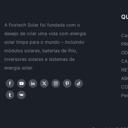
sistemas fotovoltaicos.
W.
QU
A Foxtech Solar foi fundada com o
desejo de criar uma vida com energia
Ca
solar limpa para o mundo – incluindo
PR
módulos solares, baterias de lítio,
OD
inversores solares e sistemas de
CA
energia solar.
NE
AB
CO
Pe