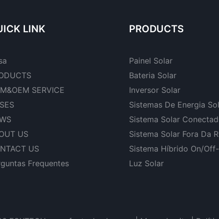
residenci
ICK LINK
PRODUCTS
sa
Painel Solar
ODUCTS
Bateria Solar
M&OEM SERVICE
Inversor Solar
SES
Sistemas De Energia So
WS
Sistema Solar Conecta
OUT US
Sistema Solar Fora Da 
NTACT US
Sistema Híbrido On/Off
rguntas Frequentes
Luz Solar