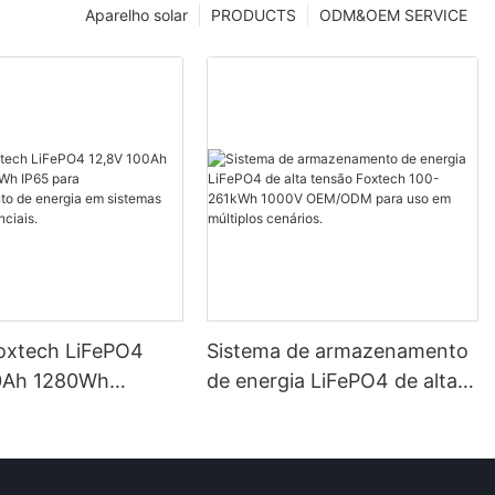
Aparelho solar
PRODUCTS
ODM&OEM SERVICE
Foxtech LiFePO4
Sistema de armazenamento
0Ah 1280Wh
de energia LiFePO4 de alta
P65 para
tensão Foxtech 100-261kWh
mento de energia
1000V OEM/ODM para uso
mas solares
em múltiplos cenários.