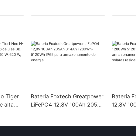
ko Tiger
Bateria Foxtech Greatpower
Bateria 
e alta
LiFePO4 12,8V 100Ah 205Ah
12,8V 10
élulas BB,
314Ah 1280Wh-5120Wh
5120Wh I
ncias de
IP65 para armazenamento
armazena
 W e 650
de energia
em siste