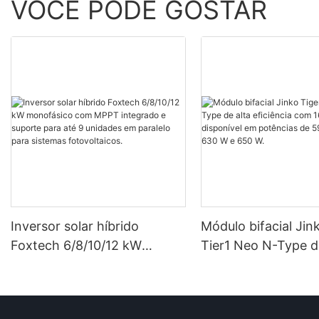
VOCÊ PODE GOSTAR
Inversor solar híbrido
Módulo bifacial Jin
Foxtech 6/8/10/12 kW
Tier1 Neo N-Type d
monofásico com MPPT
eficiência com 16 c
integrado e suporte para até
disponível em potê
9 unidades em paralelo para
590 W, 620 W, 630