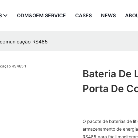
S
ODM&OEM SERVICE
CASES
NEWS
ABO
de comunicação RS485
Bateria De 
Porta De C
O pacote de baterias de lít
armazenamento de energia
RS485 para fácil monitoram