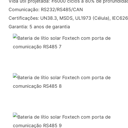
Vida útil projetada: ≥6000 ciclos a 80% de profundid
Comunicação: RS232/RS485/CAN
Certificações: UN38.3, MSDS, UL1973 (Célula), IEC626
Garantia: 5 anos de garantia