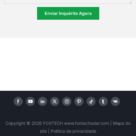
Enviar Inquérito Agora
Copyright © 2026 FOXTECH www.foxtechsolar.com
|
Mapa do
site |
Política
de privacidade