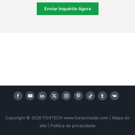
Enviar Inquérito Agora
Copyright © 2026 FOXTECH www.foxtechsolar.com
|
Mapa do
site |
Política
de privacidade