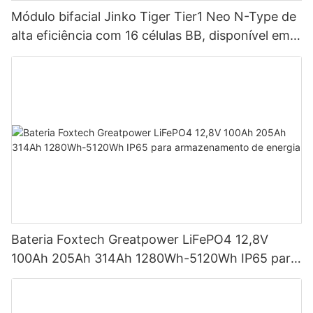
Módulo bifacial Jinko Tiger Tier1 Neo N-Type de
alta eficiência com 16 células BB, disponível em
potências de 590 W, 620 W, 630 W e 650 W.
Bateria Foxtech Greatpower LiFePO4 12,8V
100Ah 205Ah 314Ah 1280Wh-5120Wh IP65 para
armazenamento de energia