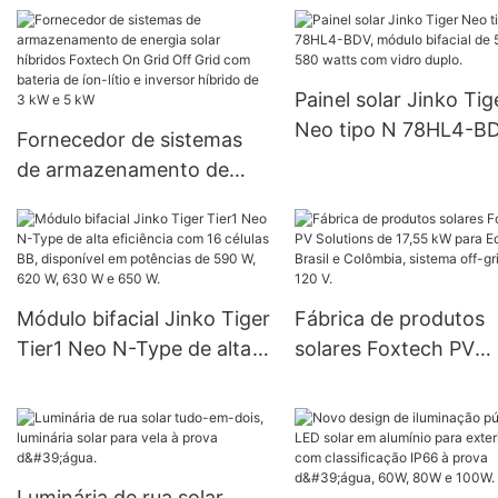
qualidade de luminárias
144 células cortadas
solares de LED para
meio e alta eficiência.
iluminação pública, com
potências de 30W, 50W,
Painel solar Jinko Tig
60W, 80W e 100W, ideais
Neo tipo N 78HL4-BD
Fornecedor de sistemas
para projetos
módulo bifacial de 56
de armazenamento de
governamentais.
580 watts com vidro
energia solar híbridos
duplo.
Foxtech On Grid Off Grid
com bateria de íon-lítio e
inversor híbrido de 3 kW e
Módulo bifacial Jinko Tiger
Fábrica de produtos
5 kW
Tier1 Neo N-Type de alta
solares Foxtech PV
eficiência com 16 células
Solutions de 17,55 k
BB, disponível em
Equador, Brasil e
potências de 590 W, 620
Colômbia, sistema off
W, 630 W e 650 W.
de 120 V.
Luminária de rua solar