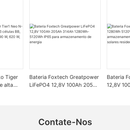
ko Tiger
Bateria Foxtech Greatpower
Bateria 
e alta
LiFePO4 12,8V 100Ah 205Ah
12,8V 10
élulas BB,
314Ah 1280Wh-5120Wh
5120Wh I
ncias de
IP65 para armazenamento
armazena
 W e 650
de energia
em siste
residenci
Contate-Nos