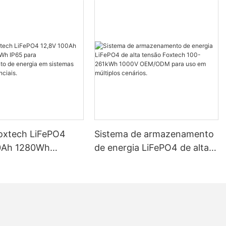
Foxtech LiFePO4
Sistema de armazenamento
0Ah 1280Wh
de energia LiFePO4 de alta
P65 para
tensão Foxtech 100-261kWh
mento de energia
1000V OEM/ODM para uso
mas solares
em múltiplos cenários.
ais.