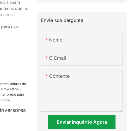
pervisionam
rantimos que os
solares
Envie sua pergunta
 para uso
Nome
O Email
Contente
 inversores
Enviar Inquérito Agora
de lítio