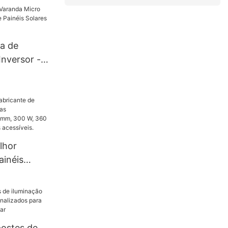
500-
lhor preço
olares
a de
Inversor -
ainéis
is da China
lhor
ainéis
las
s de 182
0 W e 400
acessíveis.
postes de