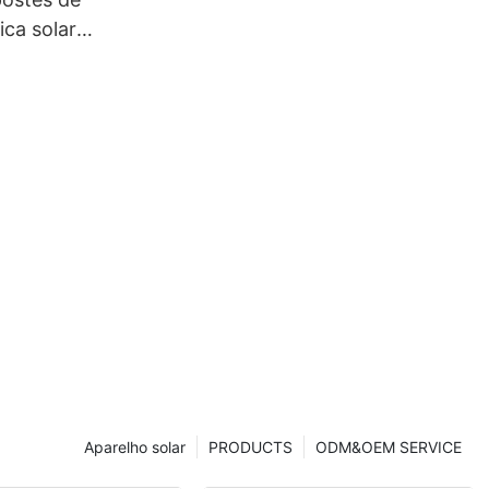
ica solar
ados para
xtech Solar
Aparelho solar
PRODUCTS
ODM&OEM SERVICE