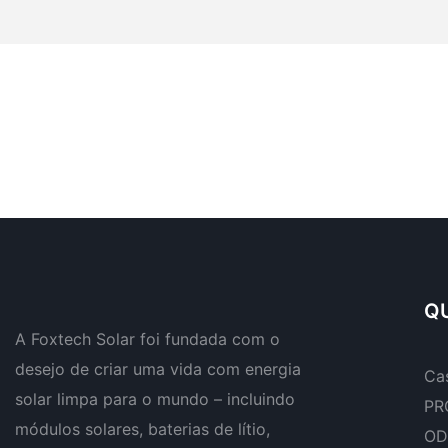
QU
A Foxtech Solar foi fundada com o
desejo de criar uma vida com energia
Ca
solar limpa para o mundo – incluindo
PR
módulos solares, baterias de lítio,
OD