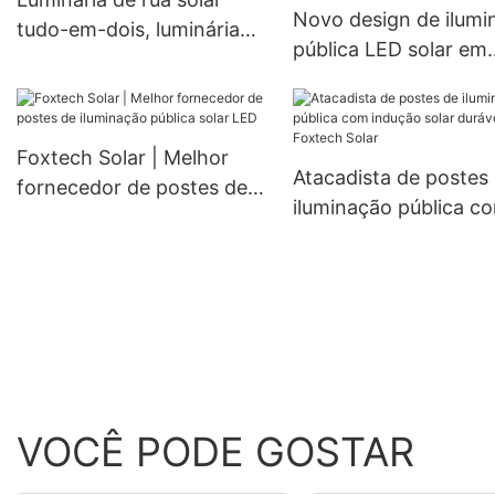
Novo design de ilumi
tudo-em-dois, luminária
pública LED solar em
solar para vela à prova
alumínio para exterior
d'água.
com classificação IP6
prova d'água, 60W, 
Foxtech Solar | Melhor
100W.
Atacadista de postes
fornecedor de postes de
iluminação pública c
iluminação pública solar
indução solar duráveis 
LED
Foxtech Solar
VOCÊ PODE GOSTAR