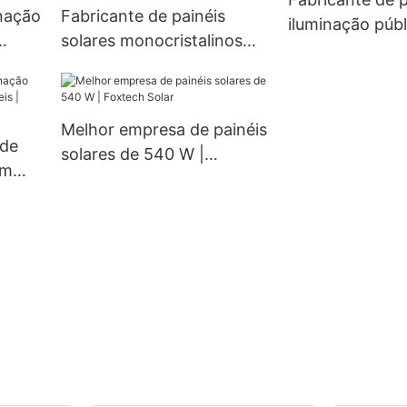
nação
Fabricante de painéis
atacado.
iluminação públ
solares monocristalinos
LED personaliz
es,
Foxtech Solar de 210 mm,
exteriores | Fo
6 à
660 W e 670 W, com 132
80W e
células (meio corte).
Melhor empresa de painéis
 de
solares de 540 W |
om
Foxtech Solar
​​|