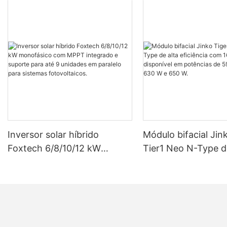
Inversor solar híbrido
Módulo bifacial Jin
Foxtech 6/8/10/12 kW
Tier1 Neo N-Type d
monofásico com MPPT
eficiência com 16 c
integrado e suporte para até
disponível em potê
9 unidades em paralelo para
590 W, 620 W, 630
sistemas fotovoltaicos.
W.