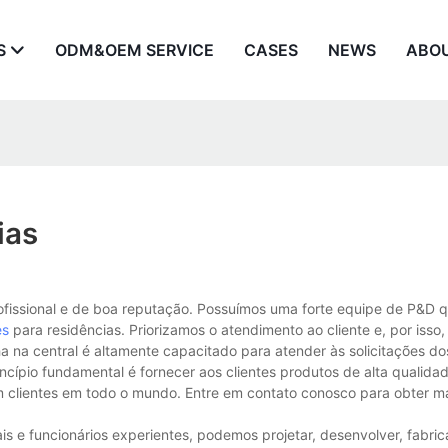
S
ODM&OEM SERVICE
CASES
NEWS
ABO
ias
ofissional e de boa reputação. Possuímos uma forte equipe de P&D q
es
para residências. Priorizamos o atendimento ao cliente e, por iss
na central é altamente capacitado para atender às solicitações dos
ípio fundamental é fornecer aos clientes produtos de alta qualida
m clientes em todo o mundo. Entre em contato conosco para obter m
s e funcionários experientes, podemos projetar, desenvolver, fabrica