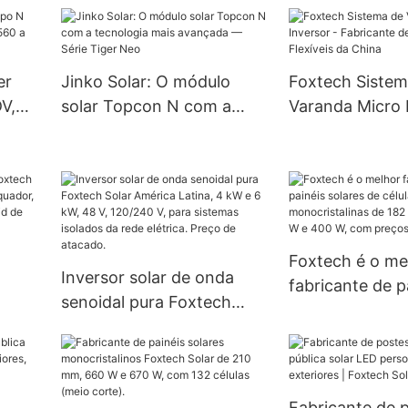
 ao
Growatt SPF 3
preço - Foxtech Solar
5000ES com me
para sistemas s
er
Jinko Solar: O módulo
Foxtech Sistem
residenciais.
V,
solar Topcon N com a
Varanda Micro 
0 a
tecnologia mais avançada
Fabricante de P
— Série Tiger Neo
Solares Flexíve
Foxtech é o me
Inversor solar de onda
fabricante de p
senoidal pura Foxtech
W para
solares de célu
Solar América Latina, 4 kW
monocristalina
e 6 kW, 48 V, 120/240 V,
-grid
mm, 300 W, 36
para sistemas isolados da
W, com preços 
rede elétrica. Preço de
Fabricante de 