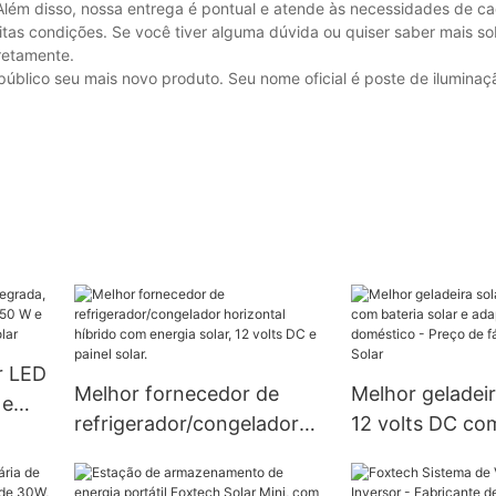
Além disso, nossa entrega é pontual e atende às necessidades de cad
itas condições. Se você tiver alguma dúvida ou quiser saber mais s
retamente.
público seu mais novo produto. Seu nome oficial é poste de iluminaç
r LED
Melhor fornecedor de
Melhor geladeir
 e
refrigerador/congelador
12 volts DC co
0 W e
horizontal híbrido com
solar e adaptad
energia solar, 12 volts DC
doméstico - Pr