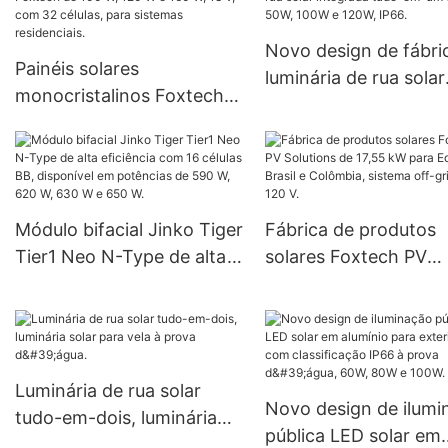
Novo design de fábri
Painéis solares
luminária de rua solar
monocristalinos Foxtech
integrada tudo-em-u
de 100 W, 120 W e 160 W,
30W, 50W, 100W e 12
18 V, com 32 células, para
IP66.
sistemas residenciais.
Módulo bifacial Jinko Tiger
Fábrica de produtos
Tier1 Neo N-Type de alta
solares Foxtech PV
eficiência com 16 células
Solutions de 17,55 k
BB, disponível em
Equador, Brasil e
potências de 590 W, 620
Colômbia, sistema off
W, 630 W e 650 W.
de 120 V.
Luminária de rua solar
Novo design de ilumi
tudo-em-dois, luminária
pública LED solar em
solar para vela à prova