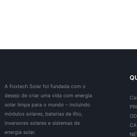
QU
A Foxtech Solar foi fundada com o
desejo de criar uma vida com energia
Ca
solar limpa para o mundo – incluindo
PR
módulos solares, baterias de lítio,
OD
inversores solares e sistemas de
CA
energia solar.
NE