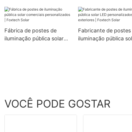
alumínio para exterior
d'água.
com classificação IP6
prova d'água, 60W, 
100W.
Fábrica de postes de
Fabricante de postes
iluminação pública solar
iluminação pública so
comerciais personalizados
LED personalizados p
| Foxtech Solar
exteriores | Foxtech 
VOCÊ PODE GOSTAR