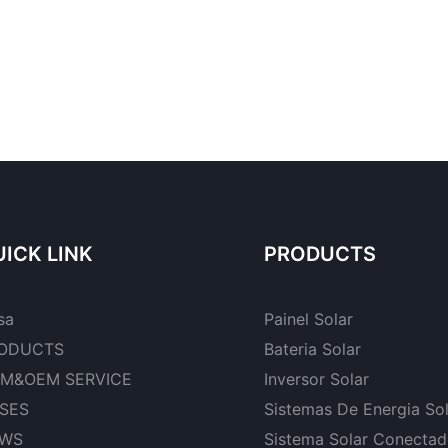
ICK LINK
PRODUCTS
sa
Painel Solar
ODUCTS
Bateria Solar
M&OEM SERVICE
Inversor Solar
SES
Sistemas De Energia So
WS
Sistema Solar Conecta