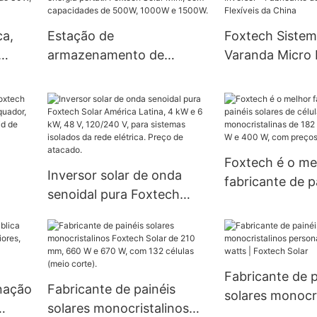
e painel solar.
fábrica - Foxte
ca,
Estação de
Foxtech Sistem
armazenamento de
Varanda Micro 
m de
energia portátil Foxtech
Fabricante de P
0W,
Solar Mini, com
Solares Flexíve
capacidades de 500W,
1000W e 1500W.
Foxtech é o me
Inversor solar de onda
fabricante de p
senoidal pura Foxtech
W para
solares de célu
Solar América Latina, 4 kW
monocristalina
e 6 kW, 48 V, 120/240 V,
-grid
mm, 300 W, 36
para sistemas isolados da
W, com preços 
rede elétrica. Preço de
Fabricante de p
nação
Fabricante de painéis
atacado.
solares monocri
solares monocristalinos
personalizados