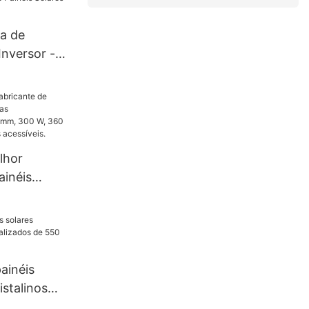
ch Solar
a de
Inversor -
ainéis
is da China
lhor
ainéis
las
s de 182
0 W e 400
acessíveis.
ainéis
stalinos
 de 550