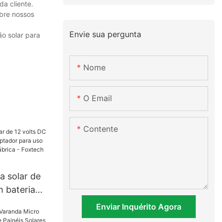
a cliente.
obre nossos
Envie sua pergunta
ão solar para
Nome
O Email
Contente
a solar de
m bateria
or para uso
Enviar Inquérito Agora
eço de