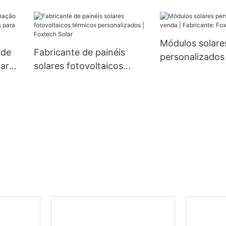
es,
Foxtech Solar de 210 mm,
watts | Foxtech
6 à
660 W e 670 W, com 132
80W e
células (meio corte).
Módulos solare
 de
Fabricante de painéis
personalizados
lar
solares fotovoltaicos
Fabricante: Fox
ara
térmicos personalizados |
Solar
Foxtech Solar