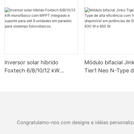
Inversor solar híbrido
Módulo bifacial Jin
Foxtech 6/8/10/12 kW
Tier1 Neo N-Type d
monofásico com MPPT
eficiência com 16 c
integrado e suporte para até
disponível em potê
9 unidades em paralelo para
590 W, 620 W, 630
sistemas fotovoltaicos.
W.
Congratulamo-nos com designs e idéias personalizad