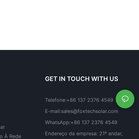
GET IN TOUCH WITH US
Telefone:
+86 137 2376 4549
E-mail:
sales@foxtechsolar.com
WhatsApp:
+86 137 2376 4549
lar
Endereço da empresa:
21º andar,
do À Rede