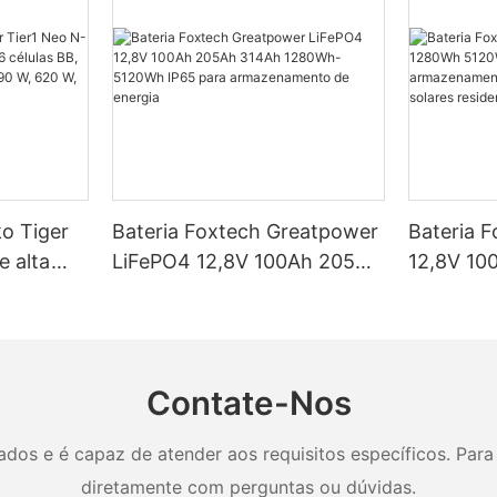
ko Tiger
Bateria Foxtech Greatpower
Bateria 
e alta
LiFePO4 12,8V 100Ah 205Ah
12,8V 10
élulas BB,
314Ah 1280Wh-5120Wh
5120Wh I
ncias de
IP65 para armazenamento
armazena
 W e 650
de energia
em siste
residenci
Contate-Nos
os e é capaz de atender aos requisitos específicos. Para 
diretamente com perguntas ou dúvidas.